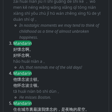
zài huái niàn jiù rì shí guāng de shí kè ， wǒ
men kě néng wǎng wǎng xiǎng qǐ tóng nián
xiàng shì yǒu zhù jǐ hū wán zhěng xìng fú de yī
duàn shí qī 。
In nostalgic moments we may tend to think of
childhood as a time of almost unbroken
happiness.
Mandarin
好懷念啊。
好怀念啊。
hǎo huái niàn a 。
Ah, that reminds me of the old days!
Mandarin
他懷念波士頓。
他怀念波士顿。
tā huái niàn bō shì dùn 。
He misses Boston.
Mandarin
住在城市裏最讓我懷念的，是夜晚的星空。