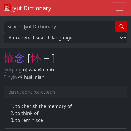
Jyut Dictionary
懷
念
[
怀
－]
Jyutping
waai4 nim6
Pinyin
huái niàn
Definitions (CC-CEDICT)
to cherish the memory of
to think of
to reminisce