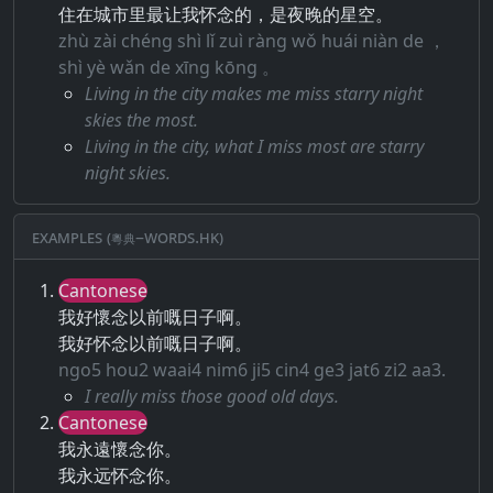
住在城市里最让我怀念的，是夜晚的星空。
zhù zài chéng shì lǐ zuì ràng wǒ huái niàn de ，
shì yè wǎn de xīng kōng 。
Living in the city makes me miss starry night
skies the most.
Living in the city, what I miss most are starry
night skies.
Examples (粵典–words.hk)
Cantonese
我好懷念以前嘅日子啊。
我好怀念以前嘅日子啊。
ngo5 hou2 waai4 nim6 ji5 cin4 ge3 jat6 zi2 aa3.
I really miss those good old days.
Cantonese
我永遠懷念你。
我永远怀念你。