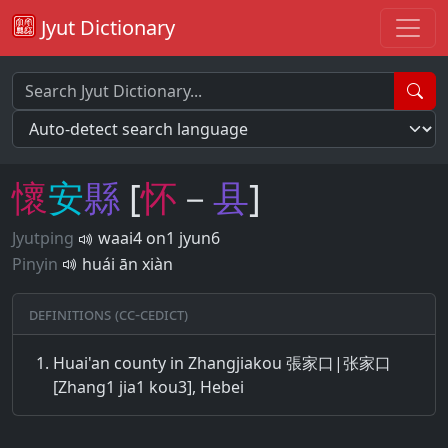
Jyut Dictionary
懷
安
縣
[
怀
－
县
]
Jyutping
waai4 on1 jyun6
Pinyin
huái ān xiàn
Definitions (CC-CEDICT)
Huai'an county in Zhangjiakou 張家口|张家口
[Zhang1 jia1 kou3], Hebei