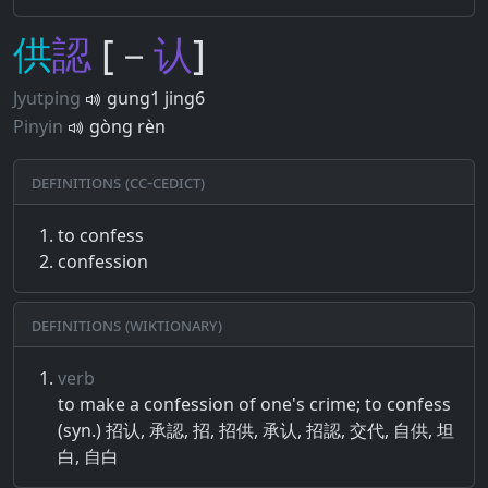
供
認
[－
认
]
Jyutping
gung1 jing6
Pinyin
gòng rèn
Definitions (CC-CEDICT)
to confess
confession
Definitions (Wiktionary)
verb
to make a confession of one's crime; to confess
(syn.) 招认, 承認, 招, 招供, 承认, 招認, 交代, 自供, 坦
白, 自白