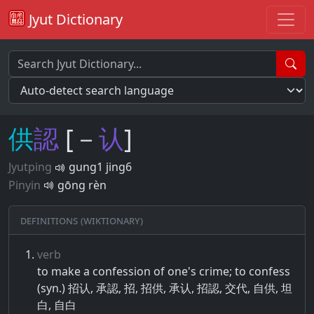
Jyut Dictionary
供
認
[－
认
]
Jyutping
gung1 jing6
Pinyin
gōng rèn
Definitions (Wiktionary)
verb
to make a confession of one's crime; to confess
(syn.) 招认, 承認, 招, 招供, 承认, 招認, 交代, 自供, 坦
白, 自白