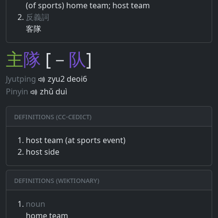
(of sports) home team; host team
反義詞
客隊
主
隊
[－
队
]
Jyutping
zyu2 deoi6
Pinyin
zhǔ duì
Definitions (CC-CEDICT)
host team (at sports event)
host side
Definitions (Wiktionary)
noun
home team