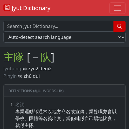
Jyut Dictionary
主
隊
[－
队
]
Jyutping
zyu2 deoi2
Pinyin
zhǔ duì
Definitions (粵典–words.hk)
名詞
專業​運動隊​通常​以​地方​命名​或​宣傳​，​業​餘​嘅​亦​會​以​
學​校​、​團體​等​名義出​賽​，​當​佢​哋​係​自己​場地​比賽​，​
就​係​主隊