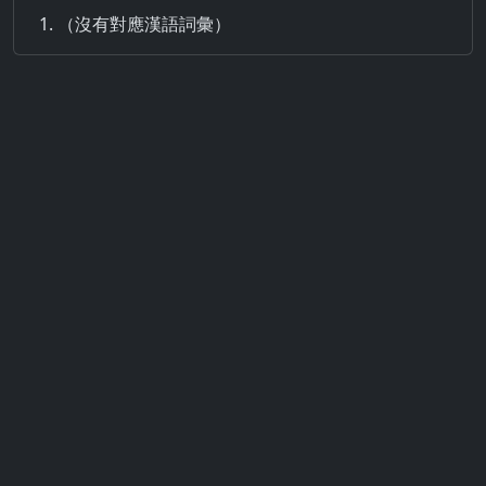
（沒有對應漢語詞彙）