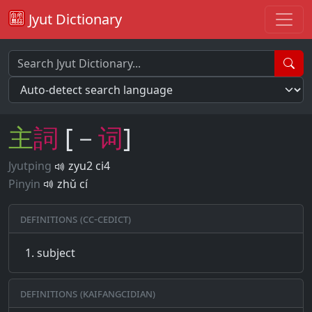
Jyut Dictionary
主
詞
[－
词
]
Jyutping
zyu2 ci4
Pinyin
zhǔ cí
Definitions (CC-CEDICT)
subject
Definitions (Kaifangcidian)