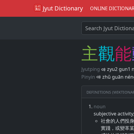
Jyut Dictionary
ONLINE DICTIONA
主
觀
能
Jyutping
zyu2 gun1 
Pinyin
zhǔ guān nén
Definitions (Wiktiona
noun
subjective activit
社會的人們投
實踐，或變革