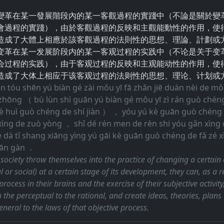
變革在某一發展階段內的某一客觀過程的實踐中（不論是關於變
會過程的實踐），由於客觀過程的反映和主觀能動性的作用，使
造成了大體上相應於該客觀過程的法則性的思想、理論、計劃或
变革在某一发展阶段内的某一客观过程的实践中（不论是关于变
会过程的实践），由于客观过程的反映和主观能动性的作用，使
造成了大体上相应于该客观过程的法则性的思想、理论、计划或
n tóu shēn yú biàn gé zài mǒu yī fā zhǎn jiē duàn nèi de m
 zhōng （ bù lùn shì guān yú biàn gé mǒu yī zì rán guò chén
è huì guò chéng de shí jiàn ） ， yóu yú kè guān guò chéng 
ng de zuò yòng ， shǐ dé rén men de rèn shi yóu gǎn xìng de 
 dà tǐ shang xiāng yìng yú gāi kè guān guò chéng de fǎ zé xì
fān gàn ．
society throw themselves into the practice of changing a certain 
 or social) at a certain stage of its development, they can, as a re
process in their brains and the exercise of their subjective activit
the perceptual to the rational, and create ideas, theories, pla
neral to the laws of that objective process.