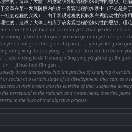
了理性的，造成了大體上相應於該客觀過程的法則性的思想、理
身于变革在某一发展阶段内的某一客观过程的实践中（不论是关
某一社会过程的实践），由于客观过程的反映和主观能动性的作
了理性的，造成了大体上相应于该客观过程的法则性的思想、理
 men tóu shēn yú biàn gé zài mǒu yī fā zhǎn jiē duàn nèi d
iàn zhōng （ bù lùn shì guān yú biàn gé mǒu yī zì rán guò ch
u yī shè huì guò chéng de shí jiàn ） ， yóu yú kè guān gu
ng dòng xìng de zuò yòng ， shǐ dé rén men de rèn shi yóu 
 de ， zào chéng le dà tǐ shang xiāng yìng yú gāi kè guān guò
lǐ lùn ， jì huà huò fān gàn ．
society throw themselves into the practice of changing a certain 
 or social) at a certain stage of its development, they can, as a re
process in their brains and the exercise of their subjective activit
the perceptual to the rational, and create ideas, theories, pla
neral to the laws of that objective process.