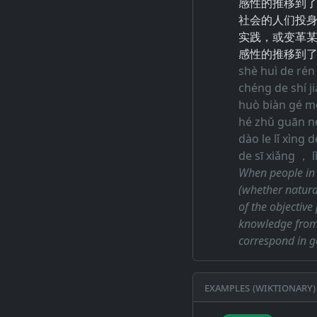
感性的推移到
社会的人们投
实践，或变革
感性的推移到
shè huì de rén
chéng de shí j
huò biàn gé mǒ
hé zhǔ guān né
dào le lǐ xìng
de sī xiǎng ， 
When people in 
(whether natural
of the objective 
knowledge from 
correspond in ge
Examples (Wiktionary)