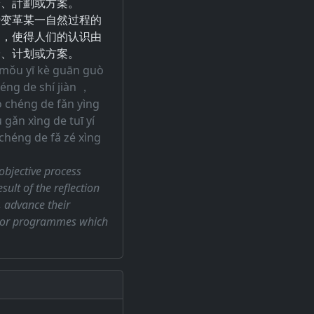
論、計劃或方案。
于变革某一自然过程的
用，使得人们的认识由
论、计划或方案。
e mǒu yī kè guān guò
éng de shí jiàn ，
ò chéng de fǎn yìng
gǎn xìng de tuī yí
 chéng de fǎ zé xìng
objective process
sult of the reflection
y, advance their
ns or programmes which