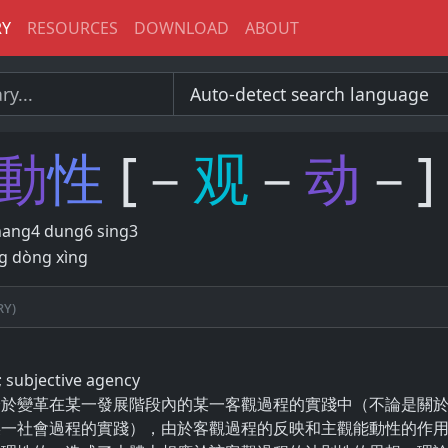
RY
RESOURCES
DOWNLOAD
ABOUT
動
性
[－
观
－
动
－]
nang4 dung6 sing3
g dòng xìng
ry)
y; subjective agency
身於變革在某一發展階段內的某一客觀過程的實踐中（不論是關
某一社會過程的實踐），由於客觀過程的反映和主觀能動性的作