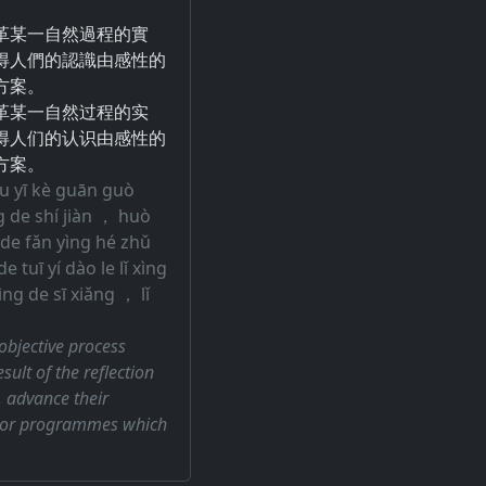
革某一自然過程的實
得人們的認識由感性的
方案。
革某一自然过程的实
得人们的认识由感性的
方案。
ǒu yī kè guān guò
g de shí jiàn ， huò
de fǎn yìng hé zhǔ
tuī yí dào le lǐ xìng
ng de sī xiǎng ， lǐ
objective process
sult of the reflection
y, advance their
ns or programmes which