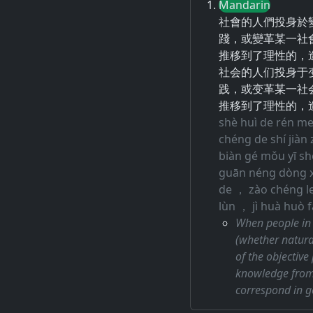
Mandarin
社會的人們投身於
踐，或變革某一社
推移到了理性的，
社会的人们投身于
践，或变革某一社
推移到了理性的，
shè huì de rén me
chéng de shí jiàn
biàn gé mǒu yī sh
guān néng dòng xì
de ， zào chéng le
lùn ， jì huà huò 
When people in 
(whether natural
of the objective 
knowledge from 
correspond in ge