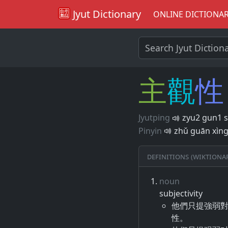
Jyut Dictionary
ONLINE DICTIONA
主
觀
性
Jyutping
zyu2 gun1 s
Pinyin
zhǔ guān xìn
Definitions (Wiktiona
noun
subjectivity
他們只提強弱
性。