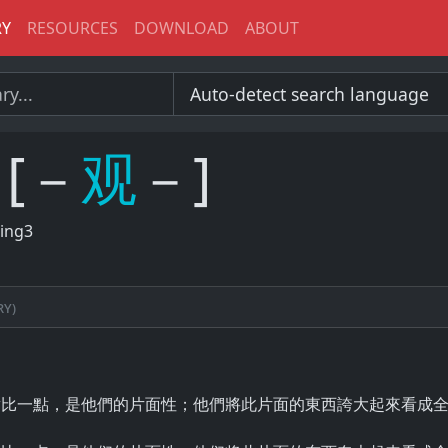
RY
RESOURCES
DOWNLOAD
ABOUT
[－
观
－]
ing3
g
ry)
對比一點，是他們的片面性；他們將此片面的東西誇大起來看成