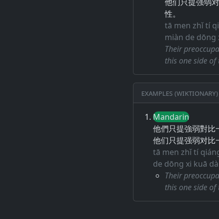
他们只提强弱
性。
tā men zhǐ tí 
miàn de dōng x
Their preoccupa
this one side of
Examples (Wiktionary)
Mandarin
他們只提強弱對比
他们只提强弱对比
tā men zhǐ tí qián
de dōng xi kuā dà
Their preoccupa
this one side of