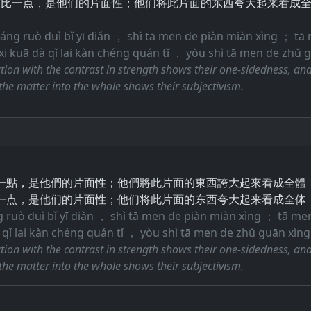
对比一点，是他们的片面性；他们将此片面的东西夸大起来看成
qiáng ruò duì bǐ yī diǎn ， shì tā men de piàn miàn xìng ； tā 
i kuā dà qǐ lai kàn chéng quán tǐ ， yòu shì tā men de zhǔ 
tion with the contrast in strength shows their one-sidedness, and
 the matter into the whole shows their subjectivism.
一點，是他們的片面性；他們將此片面的東西誇大起來看成全體
一点，是他们的片面性；他们将此片面的东西夸大起来看成全体
g ruò duì bǐ yī diǎn ， shì tā men de piàn miàn xìng ； tā men
 qǐ lai kàn chéng quán tǐ ， yòu shì tā men de zhǔ guān xìn
tion with the contrast in strength shows their one-sidedness, and
 the matter into the whole shows their subjectivism.