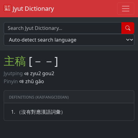
Jyut Dictionary
主
稿
[－－]
Jyutping
zyu2 gou2
Pinyin
zhǔ gǎo
Definitions (Kaifangcidian)
（沒有對應漢語詞彙）