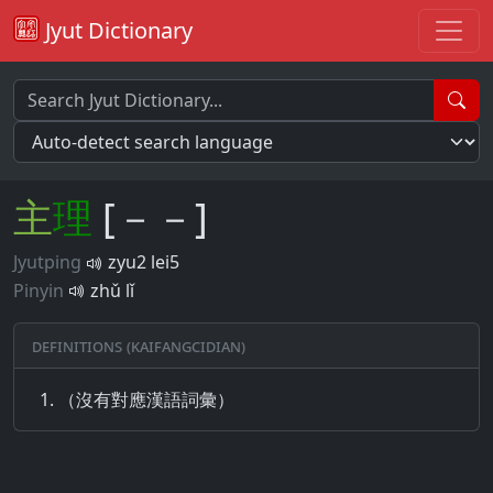
Jyut Dictionary
主
理
[－－]
Jyutping
zyu2 lei5
Pinyin
zhǔ lǐ
Definitions (Kaifangcidian)
（沒有對應漢語詞彙）