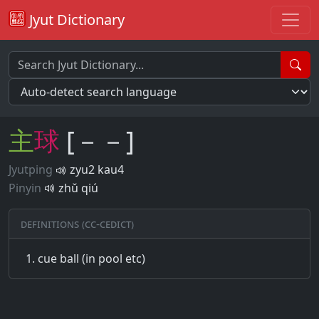
Jyut Dictionary
主
球
[－－]
Jyutping
zyu2 kau4
Pinyin
zhǔ qiú
Definitions (CC-CEDICT)
cue ball (in pool etc)