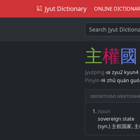
Jyut Dictionary
ONLINE DICTIONA
主
權
國
Jyutping
zyu2 kyun4
Pinyin
zhǔ quán guó
Definitions (Wiktiona
noun
sovereign state
(syn.) 主权国家,