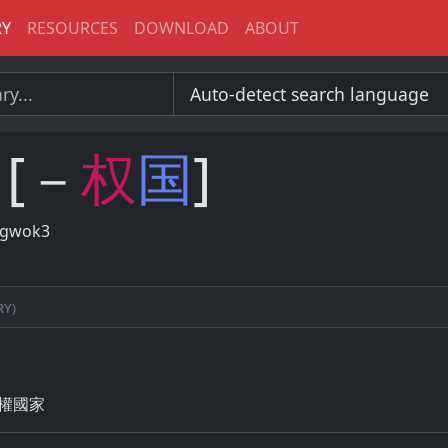
RY
RESOURCES
DOWNLOAD
ABOUT
[－
权
国
]
 gwok3
ry)
 主權國家