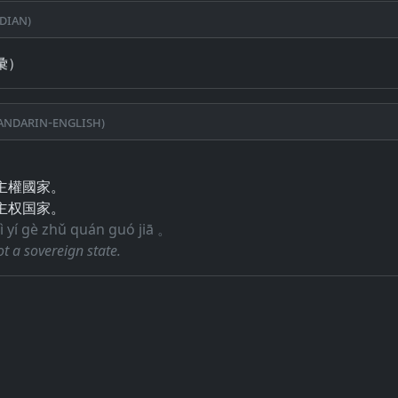
dian)
彙）
ndarin-English)
主權國家。
主权国家。
ì yí gè zhǔ quán guó jiā 。
ot a sovereign state.