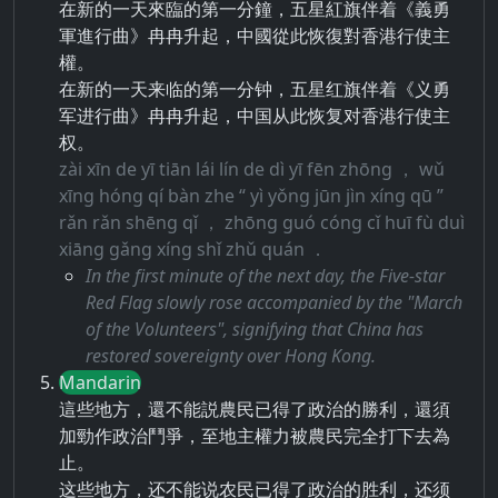
在新的一天來臨的第一分鐘，五星紅旗伴着《義勇
軍進行曲》冉冉升起，中國從此恢復對香港行使主
權。
在新的一天来临的第一分钟，五星红旗伴着《义勇
军进行曲》冉冉升起，中国从此恢复对香港行使主
权。
zài xīn de yī tiān lái lín de dì yī fēn zhōng ， wǔ
xīng hóng qí bàn zhe “ yì yǒng jūn jìn xíng qū ”
rǎn rǎn shēng qǐ ， zhōng guó cóng cǐ huī fù duì
xiāng gǎng xíng shǐ zhǔ quán ．
In the first minute of the next day, the Five-star
Red Flag slowly rose accompanied by the "March
of the Volunteers", signifying that China has
restored sovereignty over Hong Kong.
Mandarin
這些地方，還不能説農民已得了政治的勝利，還須
加勁作政治鬥爭，至地主權力被農民完全打下去為
止。
这些地方，还不能说农民已得了政治的胜利，还须