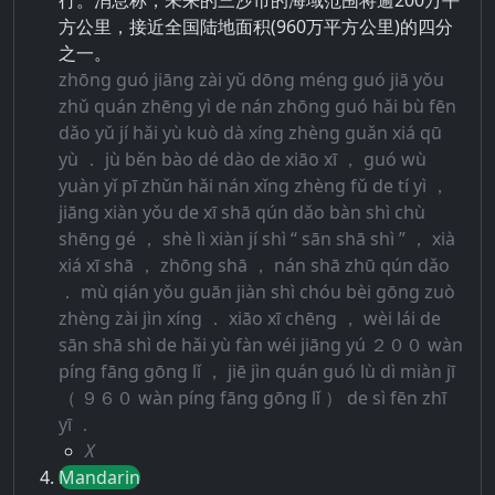
行。消息称，未来的三沙市的海域范围将逾200万平
方公里，接近全国陆地面积(960万平方公里)的四分
之一。
zhōng guó jiāng zài yǔ dōng méng guó jiā yǒu
zhǔ quán zhēng yì de nán zhōng guó hǎi bù fēn
dǎo yǔ jí hǎi yù kuò dà xíng zhèng guǎn xiá qū
yù ． jù běn bào dé dào de xiāo xī ， guó wù
yuàn yǐ pī zhǔn hǎi nán xǐng zhèng fǔ de tí yì ，
jiāng xiàn yǒu de xī shā qún dǎo bàn shì chù
shēng gé ， shè lì xiàn jí shì “ sān shā shì ” ， xià
xiá xī shā ， zhōng shā ， nán shā zhū qún dǎo
． mù qián yǒu guān jiàn shì chóu bèi gōng zuò
zhèng zài jìn xíng ． xiāo xī chēng ， wèi lái de
sān shā shì de hǎi yù fàn wéi jiāng yú ２００ wàn
píng fāng gōng lǐ ， jiē jìn quán guó lù dì miàn jī
（ ９６０ wàn píng fāng gōng lǐ ） de sì fēn zhī
yī ．
X
Mandarin