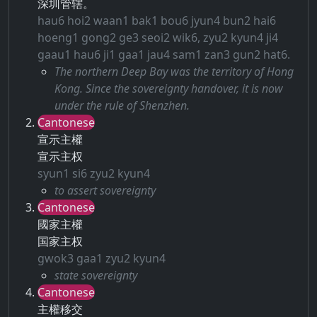
深圳管辖。
hau6 hoi2 waan1 bak1 bou6 jyun4 bun2 hai6
hoeng1 gong2 ge3 seoi2 wik6, zyu2 kyun4 ji4
gaau1 hau6 ji1 gaa1 jau4 sam1 zan3 gun2 hat6.
The northern Deep Bay was the territory of Hong
Kong. Since the sovereignty handover, it is now
under the rule of Shenzhen.
Cantonese
宣示主權
宣示主权
syun1 si6 zyu2 kyun4
to assert sovereignty
Cantonese
國家主權
国家主权
gwok3 gaa1 zyu2 kyun4
state sovereignty
Cantonese
主權移交