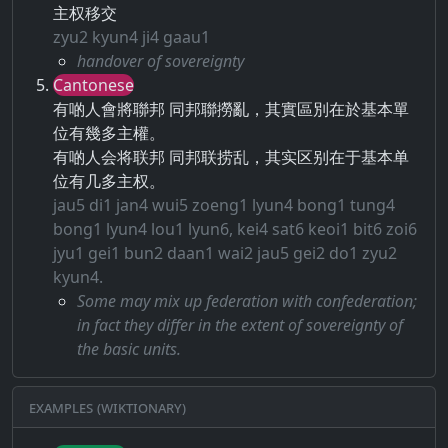
主权移交
zyu2 kyun4 ji4 gaau1
handover of sovereignty
Cantonese
有啲人會將聯邦 同邦聯撈亂，其實區別在於基本單
位有幾多主權。
有啲人会将联邦 同邦联捞乱，其实区别在于基本单
位有几多主权。
jau5 di1 jan4 wui5 zoeng1 lyun4 bong1 tung4
bong1 lyun4 lou1 lyun6, kei4 sat6 keoi1 bit6 zoi6
jyu1 gei1 bun2 daan1 wai2 jau5 gei2 do1 zyu2
kyun4.
Some may mix up federation with confederation;
in fact they differ in the extent of sovereignty of
the basic units.
Examples (Wiktionary)