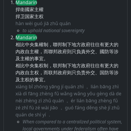
Mandarin
捍衛國家主權
捍卫国家主权
hàn wèi guó jiā zhǔ quán
to uphold national sovereignty
Mandarin
相比中央集權制，聯邦制下地方政府往往有更大的
內政自主權，而聯邦政府則只負責外交、國防等涉
及主權的事宜。
相比中央集权制，联邦制下地方政府往往有更大的
内政自主权，而联邦政府则只负责外交、国防等涉
及主权的事宜。
xiàng bǐ zhōng yāng jí quán zhì ， lián bāng zhì
xià dì fāng zhèng fǔ wǎng wǎng yǒu gèng dà de
nèi zhèng zì zhǔ quán ， ér lián bāng zhèng fǔ
zé zhǐ fù zé wài jiāo ， guó fáng děng shè jí zhǔ
quán de shì yí ．
When compared to a centralized political system,
local governments under federalism often have