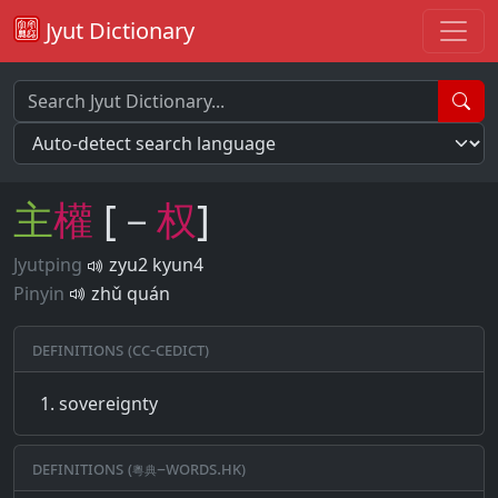
Jyut Dictionary
主
權
[－
权
]
Jyutping
zyu2 kyun4
Pinyin
zhǔ quán
Definitions (CC-CEDICT)
sovereignty
Definitions (粵典–words.hk)