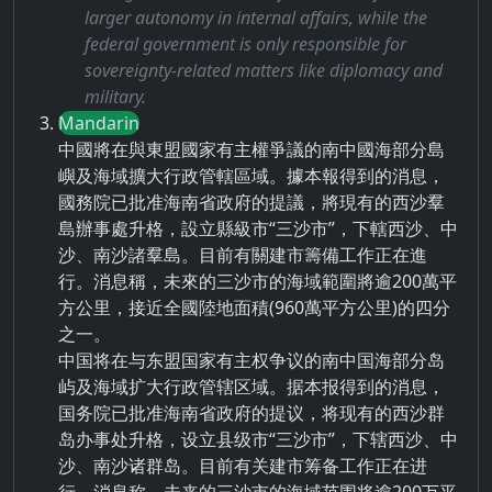
larger autonomy in internal affairs, while the
federal government is only responsible for
sovereignty-related matters like diplomacy and
military.
Mandarin
中國將在與東盟國家有主權爭議的南中國海部分島
嶼及海域擴大行政管轄區域。據本報得到的消息，
國務院已批准海南省政府的提議，將現有的西沙羣
島辦事處升格，設立縣級市“三沙市”，下轄西沙、中
沙、南沙諸羣島。目前有關建市籌備工作正在進
行。消息稱，未來的三沙市的海域範圍將逾200萬平
方公里，接近全國陸地面積(960萬平方公里)的四分
之一。
中国将在与东盟国家有主权争议的南中国海部分岛
屿及海域扩大行政管辖区域。据本报得到的消息，
国务院已批准海南省政府的提议，将现有的西沙群
岛办事处升格，设立县级市“三沙市”，下辖西沙、中
沙、南沙诸群岛。目前有关建市筹备工作正在进