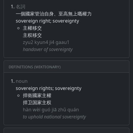
名詞
一個​國家​管治​自身​、​至​高​無​上​嘅​權​力
sovereign right; sovereignty
主權移交
主权移交
zyu2 kyun4 ji4 gaau1
handover of sovereignty
Definitions (Wiktionary)
noun
sovereign rights; sovereignty
捍衛國家主權
捍卫国家主权
hàn wèi guó jiā zhǔ quán
to uphold national sovereignty