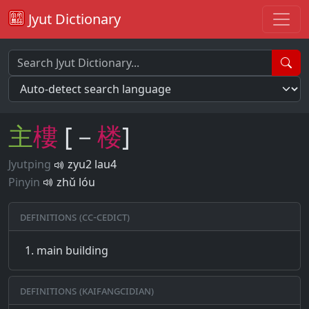
Jyut Dictionary
主
樓
[－
楼
]
Jyutping
zyu2 lau4
Pinyin
zhǔ lóu
Definitions (CC-CEDICT)
main building
Definitions (Kaifangcidian)