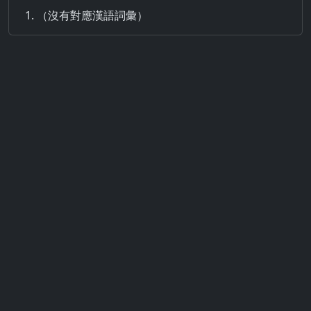
（沒有對應漢語詞彙）