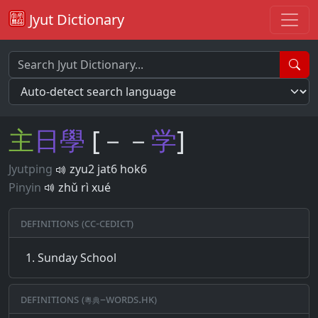
Jyut Dictionary
主
日
學
[－－
学
]
Jyutping
zyu2 jat6 hok6
Pinyin
zhǔ rì xué
Definitions (CC-CEDICT)
Sunday School
Definitions (粵典–words.hk)