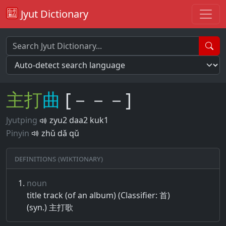
Jyut Dictionary
主
打
曲
[－－－]
Jyutping
zyu2 daa2 kuk1
Pinyin
zhǔ dǎ qǔ
Definitions (Wiktionary)
noun
title track (of an album) (Classifier: 首)
(syn.) 主打歌