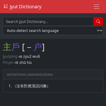
Jyut Dictionary
主
戶
[－
户
]
Jyutping
zyu2 wu6
Pinyin
zhǔ hù
Definitions (Kaifangcidian)
（沒有對應漢語詞彙）