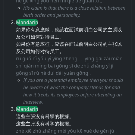
hé gè xìng yǒu hěn mì qiè de guān xi 。
His claim is that there is a close relation between
birth order and personality.
Mandarin
如果你有意應徵，應該在面試前明白公司的主張以
及公司如何對待員工。
如果你有意应征，应该在面试前明白公司的主张以
及公司如何对待员工。
rú guǒ nǐ yǒu yì yìng zhēng ， yīng gāi zài miàn
shì qián míng bai gōng sī de zhǔ zhāng yǐ jí
gōng sī rú hé duì dài yuán gōng 。
If you are a potential employee then you should
be aware of what the company stands for and
how it treats its employees before attending an
interview.
Mandarin
這些主張沒有科學的根據。
这些主张没有科学的根据。
zhè xiē zhǔ zhāng méi yǒu kē xué de gēn jù 。