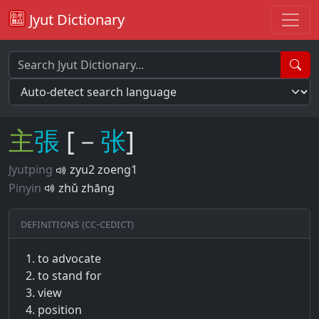
Jyut Dictionary
主
張
[－
张
]
Jyutping
zyu2 zoeng1
Pinyin
zhǔ zhāng
Definitions (CC-CEDICT)
to advocate
to stand for
view
position