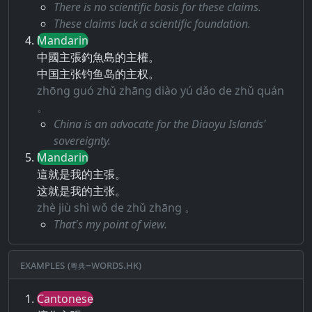
There is no scientific basis for these claims.
These claims lack a scientific foundation.
Mandarin
中國主張釣魚島的主權。
中国主张钓鱼岛的主权。
zhōng guó zhǔ zhāng diào yú dǎo de zhǔ quán
。
China is an advocate for the Diaoyu Islands'
sovereignty.
Mandarin
這就是我的主張。
这就是我的主张。
zhè jiù shì wǒ de zhǔ zhāng 。
That's my point of view.
Examples (粵典–words.hk)
Cantonese