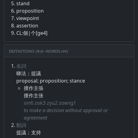
stand
proposition
viewpoint
assertion
CL:個|个[ge4]
Definitions (粵典–words.hk)
名詞
睇​法​；​提議
proposal; proposition; stance
擅作主張
擅作主张
sin6 zok3 zyu2 zoeng1
to make a decision without approval or
agreement
動詞
提議​；​支持