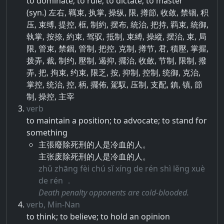
to dominate; to rule; to dictate; to master
(syn.) 左右, 羈束, 执掌, 操纵, 限, 撙節, 收敛, 禁锢, 积
压, 束缚, 提控, 框, 制約, 摆布, 統治, 把持, 羁束, 統御,
執掌, 按捺, 約束, 驾驭, 抵制, 束縛, 操縱, 摆治, 束, 局
限, 管束, 禁錮, 管制, 把控, 克制, 撙节, 君, 積壓, 掌握,
拨弄, 裁, 制约, 壓制, 遏抑, 擺治, 收斂, 节制, 限制, 撥
弄, 把, 拘束, 约束, 限乏, 按, 抑制, 控制, 统御, 克治,
掌控, 统治, 控, 柄, 擺佈, 駕馭, 压制, 支配, 鎮, 镇, 節
制, 操控, 主宰
verb
to maintain a position; to advocate; to stand for
something
主張廢除死刑的人是冷血的人。
主张废除死刑的人是冷血的人。
zhǔ zhāng fèi chú sǐ xíng de rén shì lěng xuè
de rén ．
Death penalty opponents are cold-blooded.
verb, Min-Nan
to think; to believe; to hold an opinion