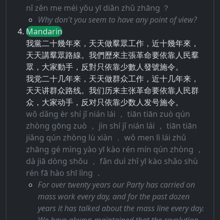
nǐ zěn me méi yǒu yī diǎn zhǔ zhāng ？
Why don't you seem to have any point of view?
Mandarin
我黨二十幾年來，天天做羣眾工作，近十幾年來，
天天講羣眾路線。我們歷來主張革命要依靠人民羣
眾，大家動手，反對只依靠少數人發號施令。
我党二十几年来，天天做群众工作，近十几年来，
天天讲群众路线。我们历来主张革命要依靠人民群
众，大家动手，反对只依靠少数人发号施令。
wǒ dǎng èr shí jǐ nián lái ， tiān tiān zuò qún
zhòng gōng zuò ， jìn shí jǐ nián lái ， tiān tiān
jiǎng qún zhòng lù xiàn ． wǒ men lì lái zhǔ
zhāng gé mìng yào yī kào rén mín qún zhòng ，
dà jiā dòng shǒu ， fǎn duì zhǐ yī kào shǎo shù
rén fā hào shī lìng ．
For over twenty years our Party has carried on
mass work every day, and for the past dozen
years it has talked about the mass line every day.