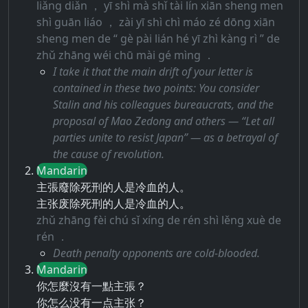
liǎng diǎn ， yī shì mà shǐ tài lín xiān sheng men
shì guān liáo ， zài yī shì chì máo zé dōng xiān
sheng men de “ gè pài lián hé yī zhì kàng rì ” de
zhǔ zhāng wéi chū mài gé mìng ．
I take it that the main drift of your letter is
contained in these two points: You consider
Stalin and his colleagues bureaucrats, and the
proposal of Mao Zedong and others — “Let all
parties unite to resist Japan” — as a betrayal of
the cause of revolution.
Mandarin
主張廢除死刑的人是冷血的人。
主张废除死刑的人是冷血的人。
zhǔ zhāng fèi chú sǐ xíng de rén shì lěng xuè de
rén ．
Death penalty opponents are cold-blooded.
Mandarin
你怎麼沒有一點主張？
你怎么没有一点主张？