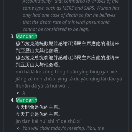
Accountability" that compared to viruses of the
same type, such as MERS and SARS, Wuhan has
only had one case of death so far; he believes
that the death rate of this viral pneumonia
cannot be considered to be high.
Mandarin
穆巴拉克總統歡迎並感謝江澤民主席應他的邀請來
到亞歷山大與他會晤。
穆巴拉克总统欢迎并感谢江泽民主席应他的邀请来
到亚历山大与他会晤。
mù bā lā kè zǒng tǒng huān yíng bìng gǎn xiè
jiāng zé mín zhǔ xí yìng tā de yāo qǐng lái dào yà
lì shān dà yǔ tā huì wù ．
X
Mandarin
今天開會是你的主席。
今天开会是你的主席。
jīn tiān kāi huì shì nǐ de zhǔ xí ．
You will chair today's meeting. (You, the