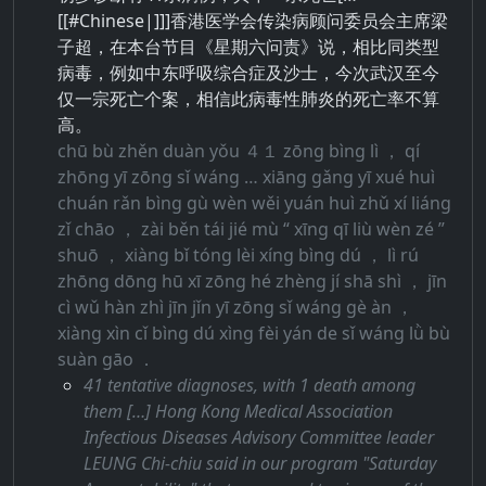
[[#Chinese|]]]香港医学会传染病顾问委员会主席梁
子超，在本台节目《星期六问责》说，相比同类型
病毒，例如中东呼吸综合症及沙士，今次武汉至今
仅一宗死亡个案，相信此病毒性肺炎的死亡率不算
高。
chū bù zhěn duàn yǒu ４１ zōng bìng lì ， qí
zhōng yī zōng sǐ wáng … xiāng gǎng yī xué huì
chuán rǎn bìng gù wèn wěi yuán huì zhǔ xí liáng
zǐ chāo ， zài běn tái jié mù “ xīng qī liù wèn zé ”
shuō ， xiàng bǐ tóng lèi xíng bìng dú ， lì rú
zhōng dōng hū xī zōng hé zhèng jí shā shì ， jīn
cì wǔ hàn zhì jīn jǐn yī zōng sǐ wáng gè àn ，
xiàng xìn cǐ bìng dú xìng fèi yán de sǐ wáng lǜ bù
suàn gāo ．
41 tentative diagnoses, with 1 death among
them […] Hong Kong Medical Association
Infectious Diseases Advisory Committee leader
LEUNG Chi-chiu said in our program "Saturday