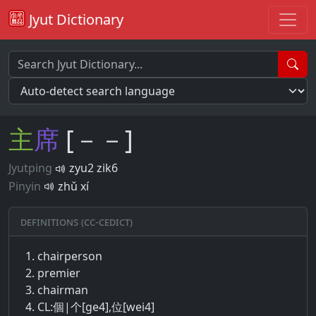
Jyut Dictionary
主
席
[－－]
Jyutping
zyu2 zik6
Pinyin
zhǔ xí
Definitions (CC-CEDICT)
chairperson
premier
chairman
CL:個|个[ge4],位[wei4]