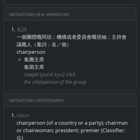
Definitions (粵典–words.hk)
名詞
一個團​體​嘅​阿​頭​；​機構​或者​委員​會​嘅​領​袖​；​主持​會​
議​嘅​人​（​量​詞​：​名​／​個​）
chairperson
集團主席
集团主席
zaap6 tyun4 zyu2 zik6
the chairperson of the group
Definitions (Wiktionary)
noun
chairperson (of a country or a party); chairman
or chairwoman; president; premier (Classifier:
位)