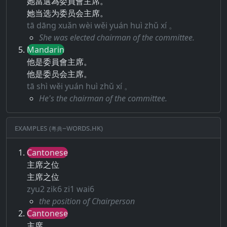
她當選為委員會主席。
她当选为委员会主席。
tā dāng xuǎn wèi wěi yuán huì zhǔ xí 。
She was elected chairman of the committee.
Mandarin
他是委員會主席。
他是委员会主席。
tā shì wěi yuán huì zhǔ xí 。
He's the chairman of the committee.
Examples (粵典–words.hk)
Cantonese
主席之位
主席之位
zyu2 zik6 zi1 wai6
the position of Chairperson
Cantonese
主席