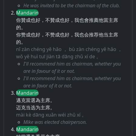
He was invited to be the chairman of the club.
Mandarin
你贊成也好，不贊成也好，我也會推薦他當主席
的。
你赞成也好，不赞成也好，我也会推荐他当主席
的。
nǐ zàn chéng yě hǎo ， bù zàn chéng yě hǎo ，
wǒ yě huì tuī jiàn tā dāng zhǔ xí de 。
I'll recommend him as chairman, whether you
are in favour of it or not.
I'll recommend him as chairman, whether you
are in favor of it or not.
Mandarin
邁克當選為主席。
迈克当选为主席。
mài kè dāng xuǎn wéi zhǔ xí 。
Mike was elected chairperson.
Mandarin