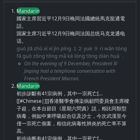
Mandarin
國家主席習近平12月9日晚同法國總統馬克龍通電
話。
国家主席习近平12月9日晚同法国总统马克龙通电
话。
guó jiā zhǔ xí xí jìn píng １２ yuè ９ rì wǎn tóng
fǎ guó zǒng tǒng mǎ kè lóng tōng diàn huà ．
On the evening of 9 December, President Xi
Jinping had a telephone conversation with
French President Macron.
Mandarin
初步診斷有41宗病例，其中一宗死亡[…
[[#Chinese|]]]香港醫學會傳染病顧問委員會主席樑
子超，在本台節目《星期六問責》説，相比同類型
病毒，例如中東呼吸綜合症及沙士，今次武漢至今
僅一宗死亡個案，相信此病毒性肺炎的死亡率不算
高。
初步诊断有41宗病例，其中一宗死亡[…