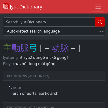
Jyut Dictionary
主
動
脈
弓
[－
动
脉
－]
Jyutping
zyu2 dung6 mak6 gung1
Pinyin
zhǔ dòng mài gōng
Definitions (Wiktionary)
noun
arch of aorta; aortic arch
Definitions (Kaifangcidian)