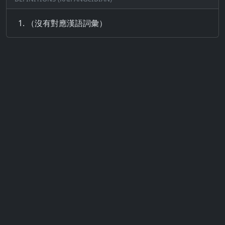
（沒有對應漢語詞彙）