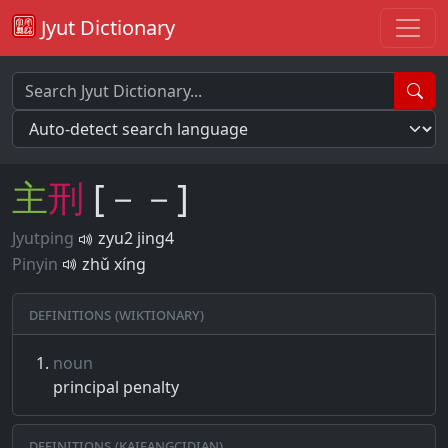
Jyut Dictionary
主
刑
[－－]
Jyutping
zyu2 jing4
Pinyin
zhǔ xíng
Definitions (Wiktionary)
noun
principal penalty
Definitions (Kaifangcidian)