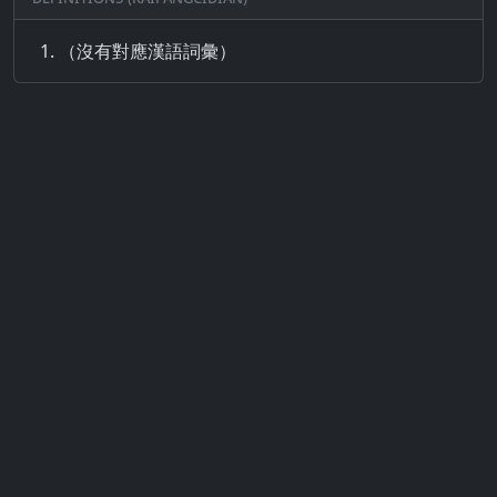
（沒有對應漢語詞彙）