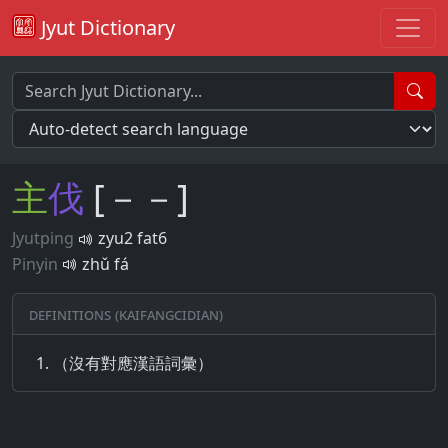
Jyut Dictionary
主
伐
[－－]
Jyutping
zyu2 fat6
Pinyin
zhǔ fá
Definitions (Kaifangcidian)
（沒有對應漢語詞彙）