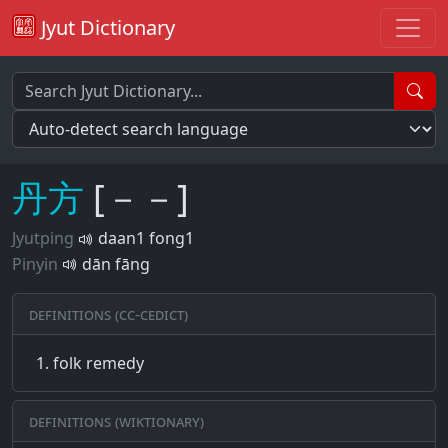
Jyut Dictionary
丹
方
[－－]
Jyutping
daan1 fong1
Pinyin
dān fāng
Definitions (CC-CEDICT)
folk remedy
Definitions (Wiktionary)