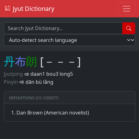
Jyut Dictionary
丹
布
朗
[－－－]
Jyutping
daan1 bou3 long5
Pinyin
dān bù lǎng
Definitions (CC-CEDICT)
Dan Brown (American novelist)