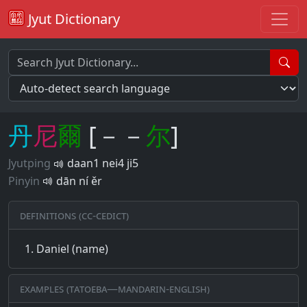
Jyut Dictionary
丹
尼
爾
[－－
尔
]
Jyutping
daan1 nei4 ji5
Pinyin
dān ní ěr
Definitions (CC-CEDICT)
Daniel (name)
Examples (Tatoeba—Mandarin-English)